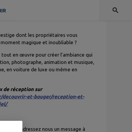
 MOMENTS ?
IR
 Châteaux
stige dont les propriétaires vous
 moment magique et inoubliable ?
t tout en œuvre pour créer l’ambiance qui
ration, photographe, animation et musique,
èche, en voiture de luxe ou même en
ux de réception sur
fr/decouvrir-et-bouger/reception-et-
el/
uitement), adressez nous un message à