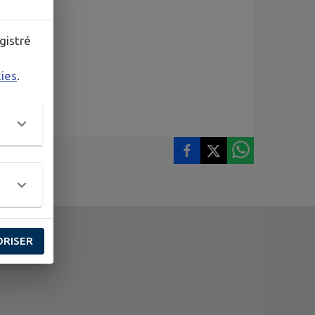
nctacter/
gistré
kies
.
ORISER