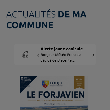
ACTUALITÉS
DE MA
COMMUNE
Alerte jaune canicule
Bonjour, Météo France a
décidé de placer le
département deSeine-et-
Marne en vigilance JAUNE
CANICULE . La situation
météorologique, son début
et son évolution sont
consultables sur le site
internet
https://vigilance.meteofranc