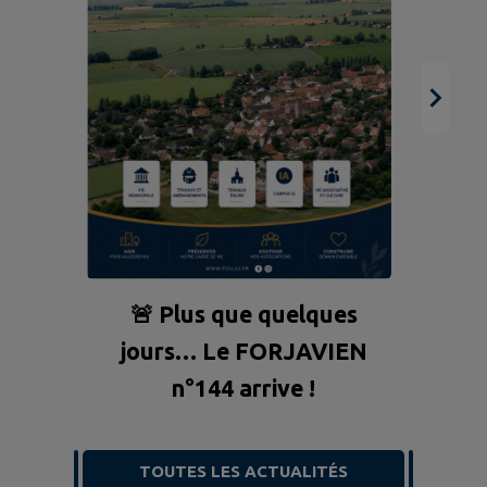
e.fr/fr/seine-et-marne
ha
🚨 Plus que quelques
jours… Le FORJAVIEN
n°144 arrive !
TOUTES LES ACTUALITÉS