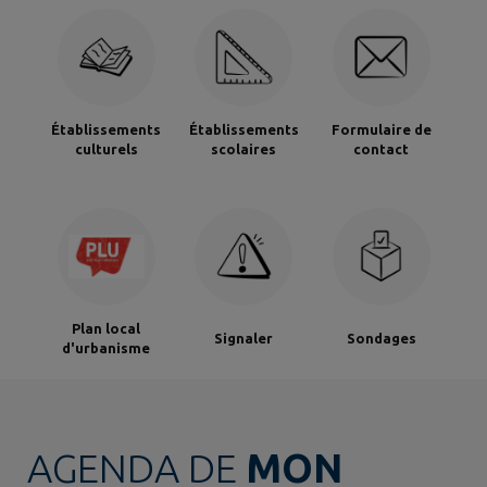
Établissements
Établissements
Formulaire de
culturels
scolaires
contact
Plan local
Signaler
Sondages
d'urbanisme
AGENDA DE
MON