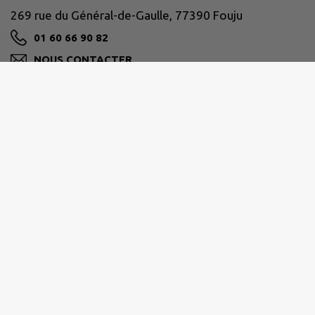
269 rue du Général-de-Gaulle, 77390 Fouju
01 60 66 90 82
NOUS CONTACTER
M'Y RENDRE
www.fouju.fr
BRIE DES RIVIÈRES ET CHÂTEAUX
Le siège est situé au 1 rue des petits champs 77820