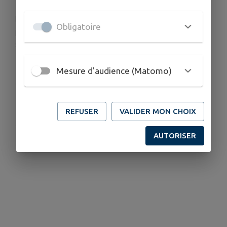
Des caméras ont également été installées et une
Obligatoire
présence de sécurité avec agents maîtres-chiens
sera assurée, y compris les week-ends.
Mesure d'audience (Matomo)
Très belle fin de journée à tous.
REFUSER
VALIDER MON CHOIX
Publié par Mairie
AUTORISER