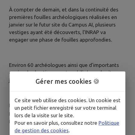
À compter de demain, et dans la continuité des
premières fouilles archéologiques réalisées en
janvier sur le futur site du Campus AI, plusieurs
vestiges ayant été découverts, l’INRAP va
engager une phase de fouilles approfondies.
Environ 60 archéologues ainsi que d’importants
engins de chantier seront mobilisés sur le site
jusqu’au mois de juillet.
Gérer mes cookies 🍪
Ce site web utilise des cookies. Un cookie est
Ne soyez donc pas étonnés de voir une forte
un petit fichier enregistré sur votre terminal
présence de personnel sur la zone dans les
lors de la visite sur le site.
prochaines semaines.
Pour en savoir plus, consultez notre
Politique
de gestion des cookies
.