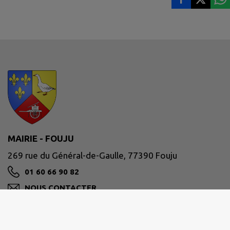
MAIRIE - FOUJU
269 rue du Général-de-Gaulle, 77390 Fouju
01 60 66 90 82
NOUS CONTACTER
M'Y RENDRE
www.fouju.fr