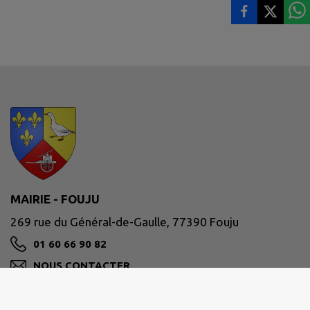
MAIRIE - FOUJU
269 rue du Général-de-Gaulle, 77390 Fouju
01 60 66 90 82
NOUS CONTACTER
M'Y RENDRE
www.fouju.fr