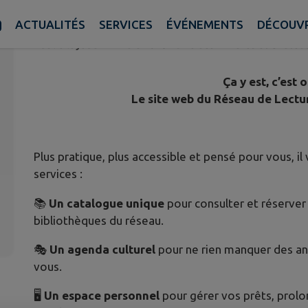
BIBLIOTHÈQUE EN LIGNE EST DI
ACTUALITÉS
SERVICES
ÉVÉNEMENTS
DÉCOUVR
Publié le jeudi 27 mars 2025 - Brie des Rivières et Châtea
Ça y est, c’est o
Le site web du Réseau de Lectur
Plus pratique, plus accessible et pensé pour vous, il
services :
📚
Un catalogue unique
pour consulter et réserver
bibliothèques du réseau.
🎭
Un agenda culturel
pour ne rien manquer des a
vous.
🖥️
Un espace personnel
pour gérer vos prêts, prolo