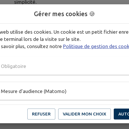
simplicité.
Gérer mes cookies 🍪
💳
Une carte unique
pour emprunter partout dans l
web utilise des cookies. Un cookie est un petit fichier enre
✨ Un réseau, des bibliothèques, une multitude de 
e terminal lors de la visite sur le site.
 savoir plus, consultez notre
Politique de gestion des coo
👉
https://bibliotheques.briedesrivieresetchateaux.
Obligatoire
Mesure d'audience (Matomo)
REFUSER
VALIDER MON CHOIX
AUT