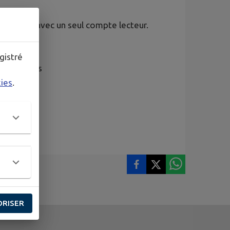
e réseau avec un seul compte lecteur.
gistré
découvertes
kies
.
fr/
ORISER