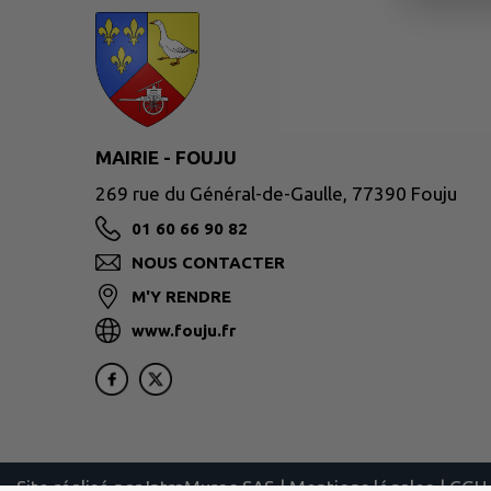
MAIRIE - FOUJU
269 rue du Général-de-Gaulle, 77390 Fouju
01 60 66 90 82
NOUS CONTACTER
M'Y RENDRE
www.fouju.fr
Site réalisé par
IntraMuros SAS
|
Mentions légales
|
CGU